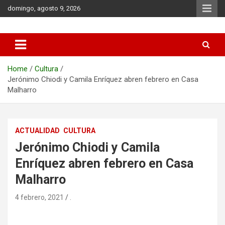
Skip
domingo, agosto 9, 2026
to
content
Municipio de Azul
Home
Cultura
Jerónimo Chiodi y Camila Enríquez abren febrero en Casa
Malharro
ACTUALIDAD
CULTURA
Jerónimo Chiodi y Camila
Enríquez abren febrero en Casa
Malharro
4 febrero, 2021
.