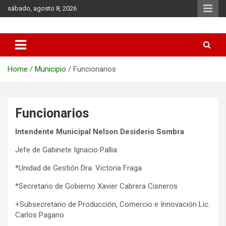
Skip
sábado, agosto 8, 2026
to
content
Municipio de Azul
Home
Municipio
Funcionarios
Funcionarios
Intendente Municipal Nelson Desiderio Sombra
Jefe de Gabinete Ignacio Pallia
*Unidad de Gestión Dra. Victoria Fraga
*Secretario de Gobierno Xavier Cabrera Cisneros
+Subsecretario de Producción, Comercio e Innovación Lic.
Carlos Pagano