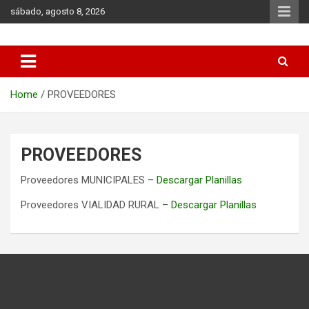
Skip
sábado, agosto 8, 2026
to
content
Municipio de Azul
Home
PROVEEDORES
PROVEEDORES
Proveedores MUNICIPALES –
Descargar Planillas
Proveedores VIALIDAD RURAL –
Descargar Planillas