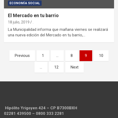
ECONOMÍA SOCIAL
El Mercado en tu barrio
18 julio, 2019
.
La Municipalidad informa que mañana viernes se realizará
una nueva edición del Mercado en tu barrio,…
Navegación
Previous
1
…
8
9
10
de
…
12
Next
entradas
Hipólito Yrigoyen 424 – CP B7300BXH
02281 439500 – 0800 333 2281