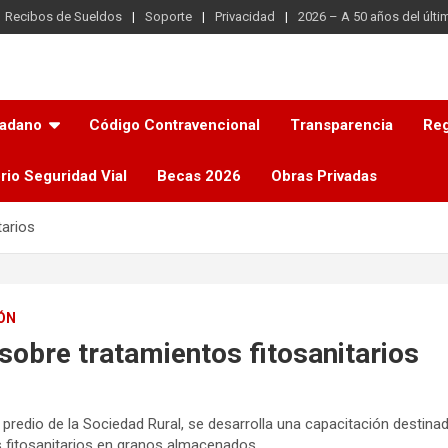
Recibos de Sueldos
Soporte
Privacidad
2026 – A 50 años del últi
dadano
Código Contravencional
Transparencia
Reg
rio Seguridad Vial
Becas 2026
Obras Privadas
tarios
ÓN
sobre tratamientos fitosanitarios
 predio de la Sociedad Rural
, se desarrolla una capacitación destina
s fitosanitarios en granos almacenados.