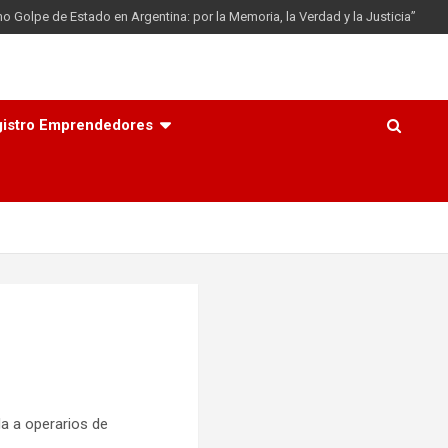
mo Golpe de Estado en Argentina: por la Memoria, la Verdad y la Justicia”
istro Emprendedores
da a operarios de