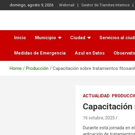
Skip
domingo, agosto 9, 2026
Webmail
Gestor de Tramites Internos
to
content
Municipio de Azul
Inicio
Municipio
Ciudad
Servicios al ciu
Medidas de Emergencia
Azul en Datos
Observato
Home
Producción
Capacitación sobre tratamientos fitosani
ACTUALIDAD
PRODUCCI
Capacitación 
16 octubre, 2025
.
Durante esta jornada en el
aplicación de tratamiento